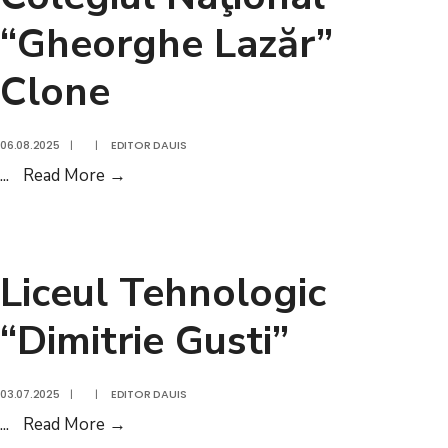
“Gheorghe Lazăr”
Clone
06.08.2025
|
|
EDITOR DAUIS
Colegiul
...
Read More
→
Naţional
“Gheorghe
Lazăr”
Liceul Tehnologic
Clone
“Dimitrie Gusti”
03.07.2025
|
|
EDITOR DAUIS
Liceul
...
Read More
→