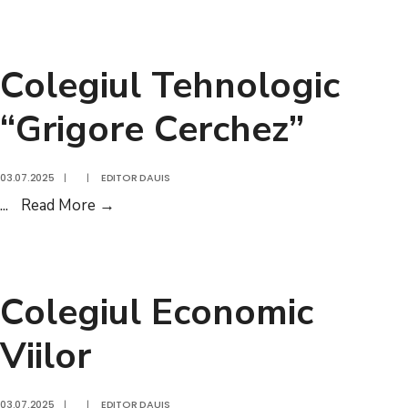
Tehnologic
“Dimitrie
Gusti”
Colegiul Tehnologic
“Grigore Cerchez”
03.07.2025
|
|
EDITOR DAUIS
Colegiul
...
Read More
→
Tehnologic
“Grigore
Cerchez”
Colegiul Economic
Viilor
03.07.2025
|
|
EDITOR DAUIS