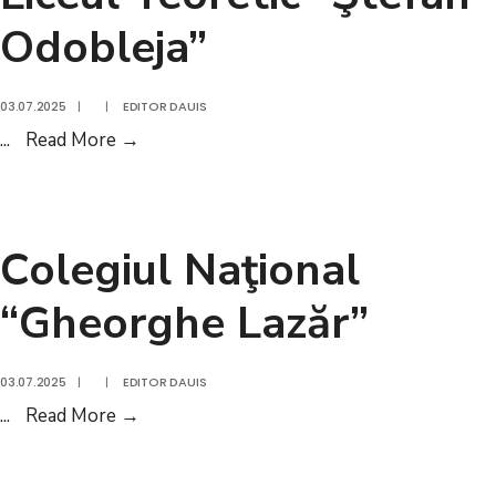
Odobleja”
03.07.2025
|
|
EDITOR DAUIS
Liceul
...
Read More
→
Teoretic
“Ştefan
Odobleja”
Colegiul Naţional
“Gheorghe Lazăr”
03.07.2025
|
|
EDITOR DAUIS
Colegiul
...
Read More
→
Naţional
“Gheorghe