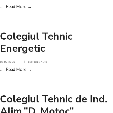
Colegiul
...
Read More
→
Economic
Viilor
Colegiul Tehnic
Energetic
03.07.2025
|
|
EDITOR DAUIS
Colegiul
...
Read More
→
Tehnic
Energetic
Colegiul Tehnic de Ind.
Alim.”D. Moţoc”