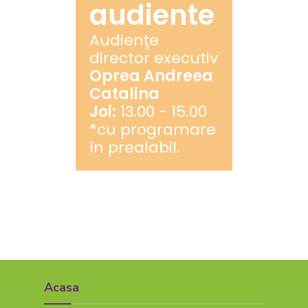
audiente
Audienţe
director executiv
Oprea Andreea
Catalina
Joi:
13.00 - 15.00
*cu programare
în prealabil.
Acasa