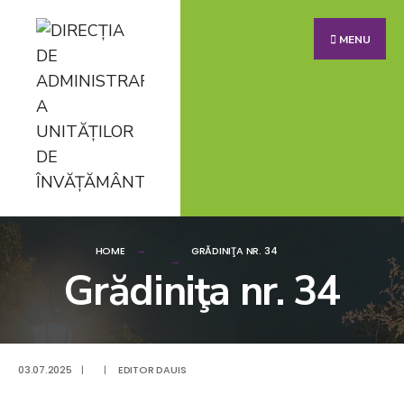
MENU
HOME
GRĂDINIŢA NR. 34
Grădiniţa nr. 34
03.07.2025
|
|
EDITOR DAUIS