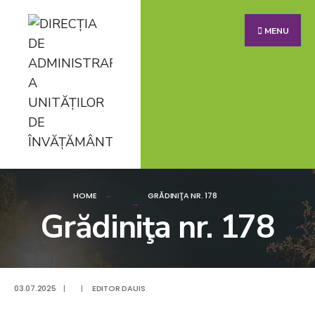
MENU
HOME
GRĂDINIŢA NR. 178
Grădiniţa nr. 178
03.07.2025
|
|
EDITOR DAUIS