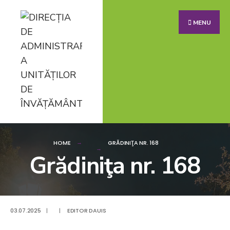
MENU
HOME
GRĂDINIŢA NR. 168
Grădiniţa nr. 168
03.07.2025
|
|
EDITOR DAUIS