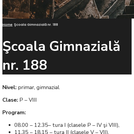
Home
Şcoala Gimnazială nr. 188
Şcoala Gimnazială
nr. 188
Nivel:
primar, gimnazial
Clase:
P – VIII
Program:
08.00 – 12.35– tura I (clasele P – IV şi VIII),
11.35 – 18.15 – tura II (clasele V – VII).