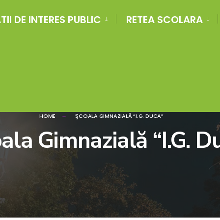
II DE INTERES PUBLIC
RETEA SCOLARA
HOME
ŞCOALA GIMNAZIALĂ “I.G. DUCA”
ala Gimnazială “I.G. D