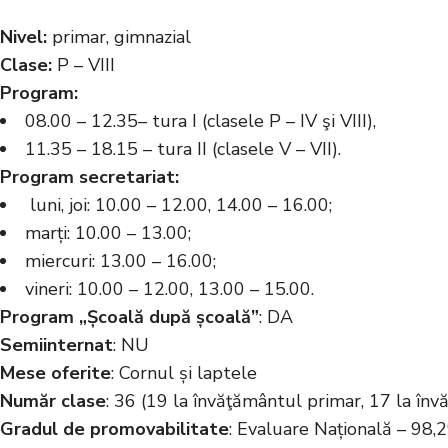
Nivel:
primar, gimnazial
Clase:
P – VIII
Program:
08.00 – 12.35– tura I (clasele P – IV şi VIII),
11.35 – 18.15 – tura II (clasele V – VII).
Program secretariat:
luni, joi: 10.00 – 12.00, 14.00 – 16.00;
marți: 10.00 – 13.00;
miercuri: 13.00 – 16.00;
vineri: 10.00 – 12.00, 13.00 – 15.00.
Program „Școală după școală”
: DA
Semiinternat
: NU
Mese oferite
: Cornul și laptele
Număr clase
: 36 (19 la învăţământul primar, 17 la în
Gradul de promovabilitate
: Evaluare Națională – 98,