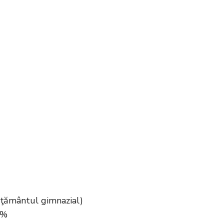
văţământul gimnazial)
2%