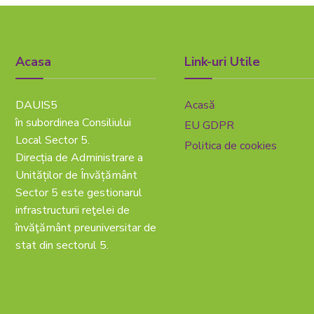
Acasa
Link-uri Utile
DAUIS5
Acasă
în subordinea Consiliului
EU GDPR
Local Sector 5.
Politica de cookies
Direcția de Administrare a
Unităților de Învățământ
Sector 5 este gestionarul
infrastructurii reţelei de
învăţământ preuniversitar de
stat din sectorul 5.