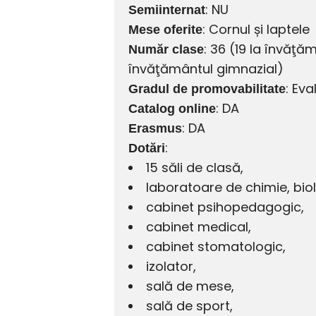
: NU
Semiinternat
: Cornul și laptele
Mese oferite
: 36 (19 la învăţăm
Număr clase
învăţământul gimnazial)
: Ev
Gradul de promovabilitate
: DA
Catalog online
: DA
Erasmus
:
Dotări
15 săli de clasă,
laboratoare de chimie, biolo
cabinet psihopedagogic,
cabinet medical,
cabinet stomatologic,
izolator,
sală de mese,
sală de sport,