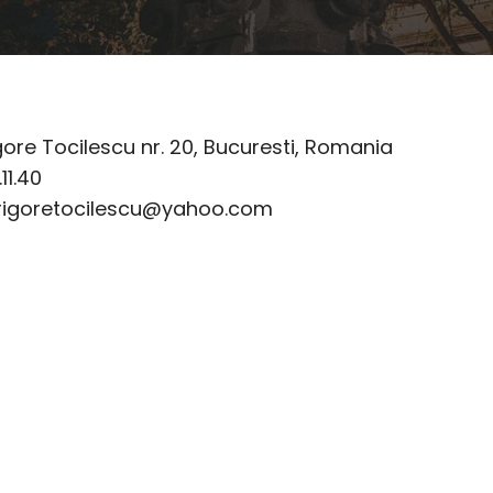
gore Tocilescu nr. 20, Bucuresti, Romania
11.40
grigoretocilescu@yahoo.com