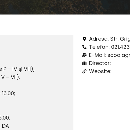
Adresa: Str. Gri
Telefon: 021.423.
E-Mail: scoala
Director:
P – IV şi VIII),
Website:
 V – VII).
– 16.00;
5.00.
: DA