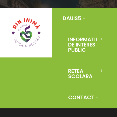
Skip
DAUIS5
to
content
INFORMATII
DE INTERES
PUBLIC
RETEA
SCOLARA
HOME
BOULDER CITY COUNCIL
Boulder City Council
CONTACT