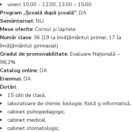
vineri: 10.00 – 12.00, 13.00 – 15.00.
Program „Școală după școală”
: DA
Semiinternat
: NU
Mese oferite
: Cornul și laptele
Număr clase
: 36 (19 la învăţământul primar, 17 la
învăţământul gimnazial)
Gradul de promovabilitate
: Evaluare Națională –
98,2%
Catalog online
: DA
Erasmus
: DA
Dotări
:
15 săli de clasă,
laboratoare de chimie, biologie, fizică şi informatică,
cabinet psihopedagogic,
cabinet medical,
cabinet stomatologic,