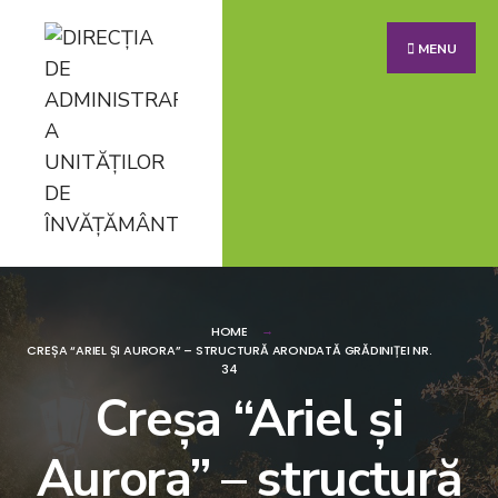
MENU
HOME
CREȘA “ARIEL ȘI AURORA” – STRUCTURĂ ARONDATĂ GRĂDINIȚEI NR.
34
Creșa “Ariel și
Aurora” – structură